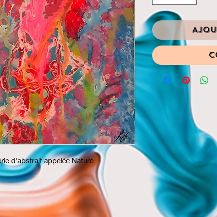
Ajou
C
érie d'abstrait appelée Nature